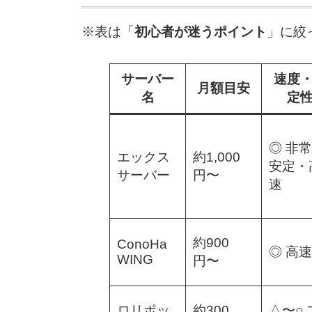
※表は「
初心者が迷うポイント
」に絞
サーバー
速度
月額目安
名
定
◎ 非
エックス
約1,000
安定・
サーバー
円〜
速
約900
ConoHa
◎ 高速
WING
円〜
ロリポッ
約300
△〜○ 