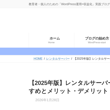
コ
ナ
教育者・個人のための「WordPress運用×収益化」実践ブログ
ン
ビ
テ
ゲ
ン
ー
ツ
シ
へ
ョ
ホーム
ブログの始め方
ス
ン
Home
WordPress-start
キ
に
ッ
移
HOME
レンタルサーバー
【2025年版】レンタルサ
プ
動
【2025年版】レンタルサーバ
すめとメリット・デメリット
最
2026年1月28日
終
更