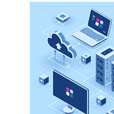
新
日
時
: