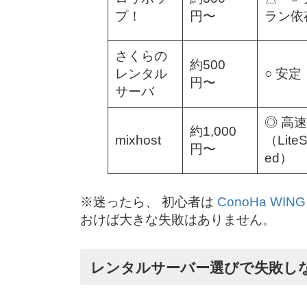
プ！
円〜
ラン依
さくらの
約500
レンタル
○ 安定
円〜
サーバ
◎ 高速
約1,000
mixhost
（Lite
円〜
ed）
※迷ったら、 初心者は
ConoHa WIN
おけば大きな失敗はありません。
レンタルサーバー選びで失敗し