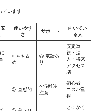
っています
・安
使いやす
向いてい
サポート
性
さ
る人
安定重
常に
視・法
○ やや古
◎ 電話あ
高
人・将来
め
り
アクセス
増
初心者・
○ 混雑時
◎ 直感的
コスパ重
注意
視
とにかく
プ
◎ 分かり