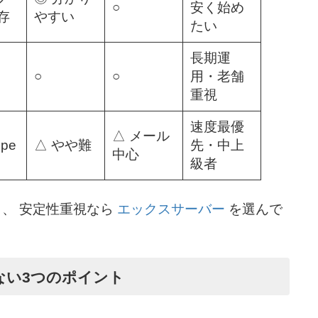
○
安く始め
存
やすい
たい
長期運
○
○
用・老舗
重視
速度最優
△ メール
Spe
△ やや難
先・中上
中心
級者
G
、 安定性重視なら
エックスサーバー
を選んで
ない3つのポイント