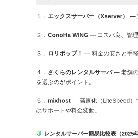
１．
エックスサーバー（Xserver）
—
２．
ConoHa WING
— コスパ良、管理
３．
ロリポップ！
— 料金の安さと手
４．
さくらのレンタルサーバ
— 老舗
を選ぶのがポイント。
５．
mixhost
— 高速化（LiteSpe
はサポートや料金変動。
レンタルサーバー簡易比較表（2025