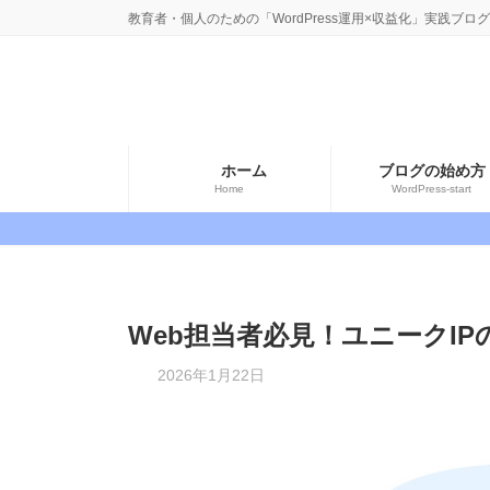
コ
ナ
教育者・個人のための「WordPress運用×収益化」実践ブログ
ン
ビ
テ
ゲ
ン
ー
ツ
シ
へ
ョ
ホーム
ブログの始め方
ス
ン
Home
WordPress-start
キ
に
ッ
移
プ
動
Web担当者必見！ユニークI
最
2026年1月22日
終
更
新
日
時
: