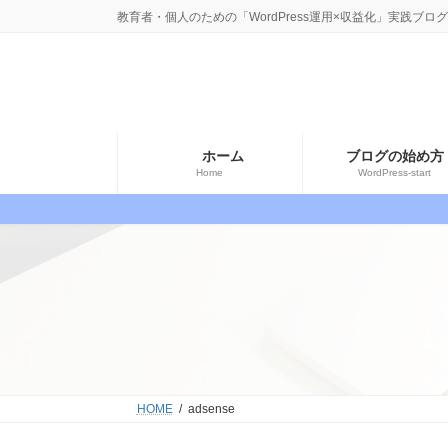
コ
ナ
教育者・個人のための「WordPress運用×収益化」実践ブログ
ン
ビ
テ
ゲ
ン
ー
ツ
シ
へ
ョ
ホーム
ブログの始め方
ス
ン
Home
WordPress-start
キ
に
ッ
移
プ
動
HOME
adsense