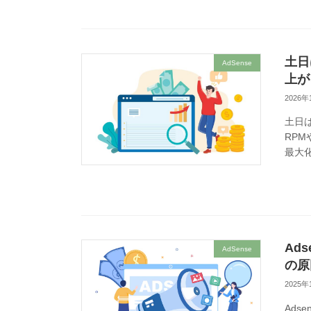
土日
AdSense
上が
2026年
土日は
RP
最大
Ad
AdSense
の原
2025年
Ads