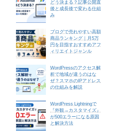
どう決まる？記事公開直
後と成長後で変わる仕組
み
ブログで売れやすい高額
商品ランキング｜月5万
円を目指すおすすめアフ
ィリエイトジャンル
WordPressのアクセス解
析で地域が違うのはな
ぜ？スマホのIPアドレス
の仕組みを解説
WordPress Lightningで
『外観→カスタマイズ』
が500エラーになる原因
と解決方法