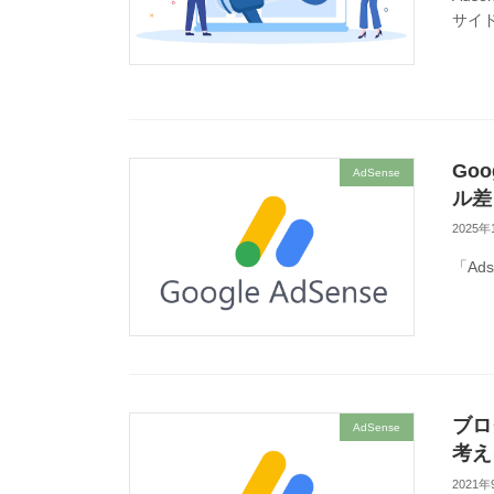
サイ
Go
AdSense
ル差
2025年
「Ad
ブロ
AdSense
考え
2021年