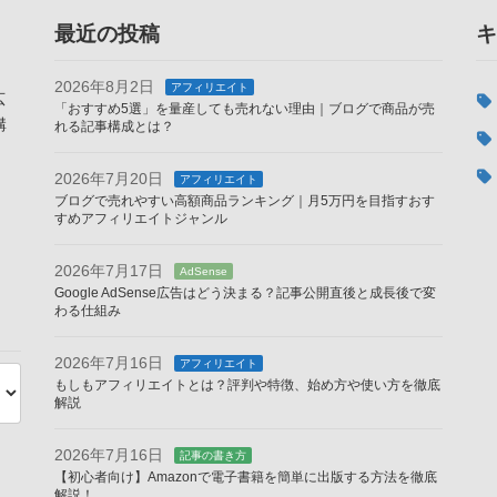
最近の投稿
キ
2026年8月2日
アフィリエイト
広
「おすすめ5選」を量産しても売れない理由｜ブログで商品が売
構
れる記事構成とは？
2026年7月20日
アフィリエイト
ブログで売れやすい高額商品ランキング｜月5万円を目指すおす
すめアフィリエイトジャンル
2026年7月17日
AdSense
Google AdSense広告はどう決まる？記事公開直後と成長後で変
わる仕組み
2026年7月16日
アフィリエイト
もしもアフィリエイトとは？評判や特徴、始め方や使い方を徹底
解説
2026年7月16日
記事の書き方
【初心者向け】Amazonで電子書籍を簡単に出版する方法を徹底
解説！